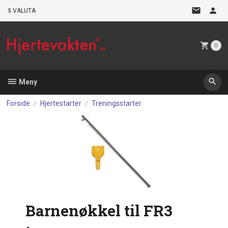
Gå
VALUTA
til
innholdet
0
Meny
Forside
Hjertestarter
Treningsstarter
Barnenøkkel til FR3