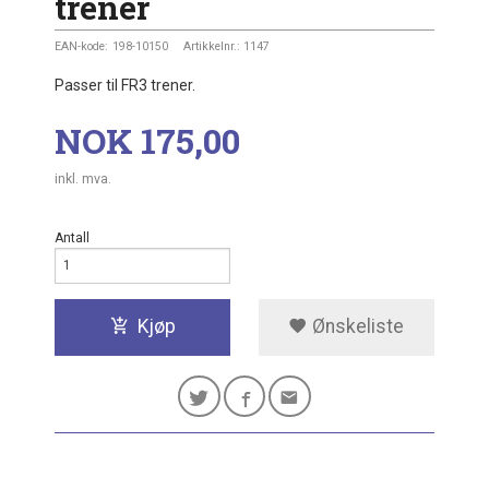
trener
EAN-kode:
198-10150
Artikkelnr.:
1147
Passer til FR3 trener.
Pris
NOK
175,00
inkl. mva.
Antall
Kjøp
Ønskeliste