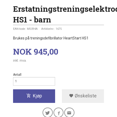
Erstatningstreningselektro
HS1 - barn
EAN-kode:
M5094A
Artikkelnr.:
1675
Brukes på treningsdefibrillator HeartStart HS1
Pris
NOK
945,00
inkl. mva.
Antall
Kjøp
Ønskeliste