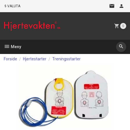
Gå
VALUTA
til
innholdet
0
Meny
Forside
Hjertestarter
Treningsstarter