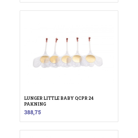
LUNGER LITTLE BABY QCPR 24
PAKNING
inkl.
Pris
388,75
mva.