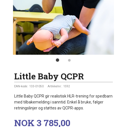
Little Baby QCPR
EAN-kode:
133-01050
Artikkelnr.:
1592
Little Baby QCPR gir realistisk HLR-trening for spedbarn
med tilbakemelding i sanntid. Enkel å bruke, følger
retningslinjer og støttes av QCPR-apps.
Pris
NOK
3 785,00