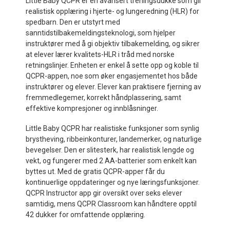
Little Baby QCPR er en avansert treningsdukke som gir
realistisk opplæring i hjerte- og lungeredning (HLR) for
spedbarn. Den er utstyrt med
sanntidstilbakemeldingsteknologi, som hjelper
instruktører med å gi objektiv tilbakemelding, og sikrer
at elever lærer kvalitets-HLR i tråd med norske
retningslinjer. Enheten er enkel å sette opp og koble til
QCPR-appen, noe som øker engasjementet hos både
instruktører og elever. Elever kan praktisere fjerning av
fremmedlegemer, korrekt håndplassering, samt
effektive kompresjoner og innblåsninger.
Little Baby QCPR har realistiske funksjoner som synlig
brystheving, ribbeinkonturer, landemerker, og naturlige
bevegelser. Den er slitesterk, har realistisk lengde og
vekt, og fungerer med 2 AA-batterier som enkelt kan
byttes ut. Med de gratis QCPR-apper får du
kontinuerlige oppdateringer og nye læringsfunksjoner.
QCPR Instructor app gir oversikt over seks elever
samtidig, mens QCPR Classroom kan håndtere opptil
42 dukker for omfattende opplæring.