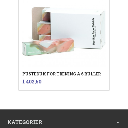
PUSTEDUK FOR TRENING À 6 RULLER
inkl.
Pris
1 402,50
mva.
KATEGORIER