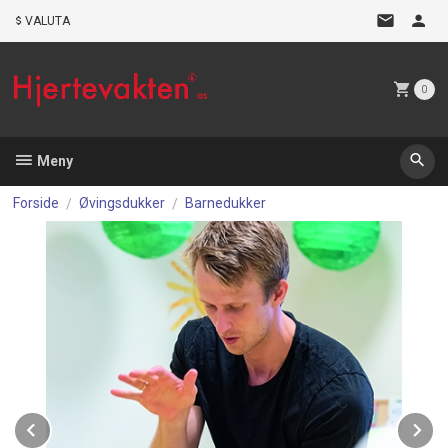
Gå
VALUTA
til
innholdet
0
Meny
Forside
Øvingsdukker
Barnedukker
Prev
N