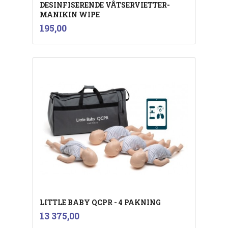
DESINFISERENDE VÅTSERVIETTER-
MANIKIN WIPE
inkl.
Pris
195,00
mva.
LITTLE BABY QCPR - 4 PAKNING
inkl.
Pris
13 375,00
mva.