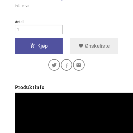
inkl. mva.
Antall
Kjøp
Ønskeliste
Produktinfo