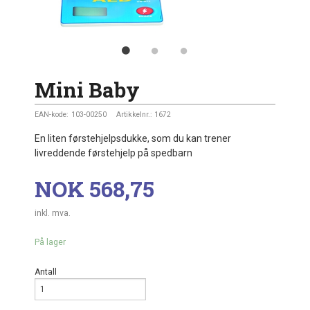
Mini Baby
EAN-kode:
103-00250
Artikkelnr.:
1672
En liten førstehjelpsdukke, som du kan trener
livreddende førstehjelp på spedbarn
Pris
NOK
568,75
inkl. mva.
På lager
Antall