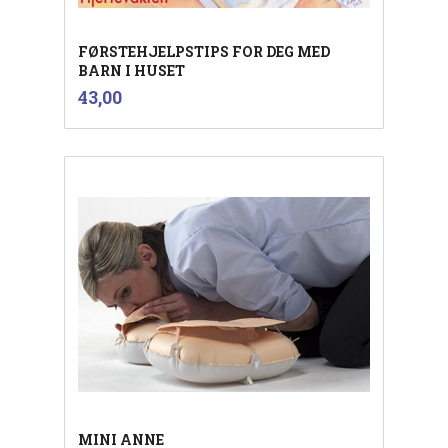
FØRSTEHJELPSTIPS FOR DEG MED
BARN I HUSET
inkl.
Pris
43,00
mva.
MINI ANNE