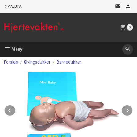
Gå
VALUTA
til
innholdet
0
Meny
Forside
Øvingsdukker
Barnedukker
Prev
N