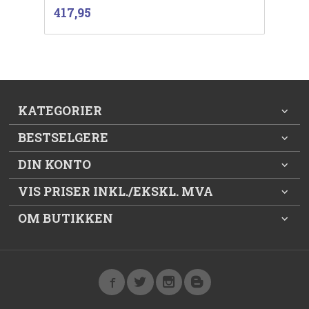
inkl.
Pris
417,95
mva.
KATEGORIER
BESTSELGERE
DIN KONTO
VIS PRISER INKL./EKSKL. MVA
OM BUTIKKEN