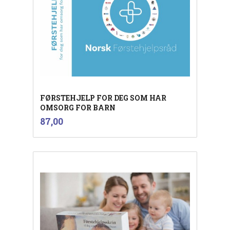
FØRSTEHJELP FOR DEG SOM HAR
OMSORG FOR BARN
inkl.
Pris
87,00
mva.