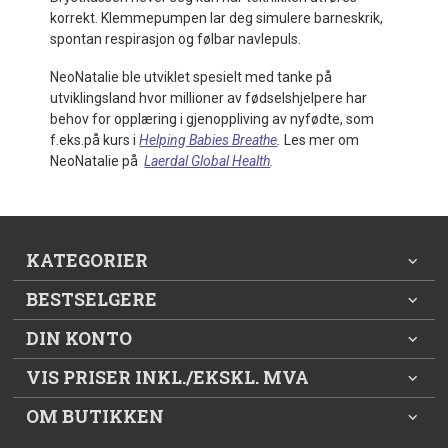
korrekt. Klemmepumpen lar deg simulere barneskrik,
spontan respirasjon og følbar navlepuls.
NeoNatalie ble utviklet spesielt med tanke på
utviklingsland hvor millioner av fødselshjelpere har
behov for opplæring i gjenoppliving av nyfødte, som
f.eks.på kurs i
Helping Babies Breathe
.
Les mer om
NeoNatalie på
Laerdal Global Health
.
KATEGORIER
BESTSELGERE
DIN KONTO
VIS PRISER INKL./EKSKL. MVA
OM BUTIKKEN