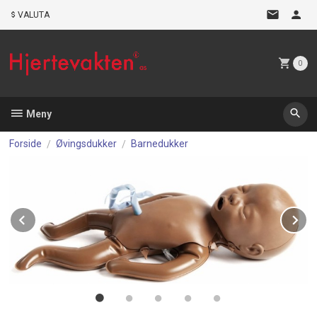
Gå
VALUTA
til
innholdet
0
Meny
Forside
Øvingsdukker
Barnedukker
Prev
N