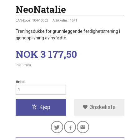
NeoNatalie
EAN-kode:
104-10002
Artikkelnr.:
1671
Treningsdukke for grunnleggende ferdighetstrening i
gjenopplivning av nyfødte
Pris
NOK
3 177,50
inkl. mva.
Antall
Kjøp
Ønskeliste