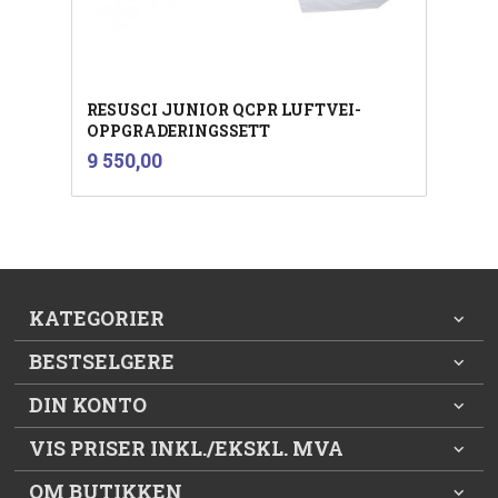
RESUSCI JUNIOR QCPR LUFTVEI-
OPPGRADERINGSSETT
inkl.
Pris
9 550,00
mva.
KATEGORIER
BESTSELGERE
DIN KONTO
VIS PRISER INKL./EKSKL. MVA
OM BUTIKKEN