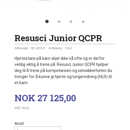
Resusci Junior QCPR
EAN-kode:
181-00150
Artikkelnr.:
1554
Hjertestans på barn skjer ikke så ofte og er derfor
veldig viktig å trene på. Resusci Junior QCPR hjelper
deg til å trene på kompetansen og selvsikkerheten du
trenger for å kunne gi hjerte-og lungeredning (HLR) til
et barn
Pris
NOK
27 125,00
inkl. mva.
Antall