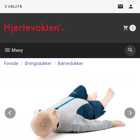
Gå
VALUTA
til
innholdet
0
Meny
Forside
Øvingsdukker
Barnedukker
Prev
N