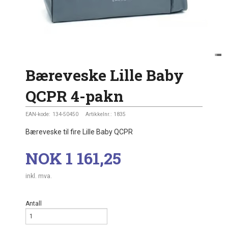
Bæreveske Lille Baby
QCPR 4-pakn
EAN-kode:
134-50450
Artikkelnr.:
1835
Bæreveske til fire Lille Baby QCPR
Pris
NOK
1 161,25
inkl. mva.
Antall