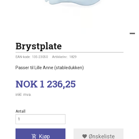
Brystplate
EAN-kode:
135-23050
Artikkelnr.:
1829
Passer til Lille Anne (stabledukken)
Pris
NOK
1 236,25
inkl. mva.
Antall
Kjøp
Ønskeliste