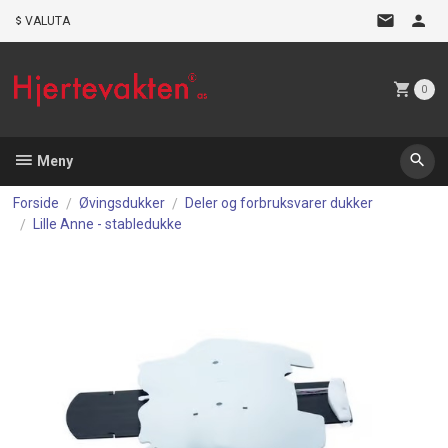
Gå
VALUTA
til
innholdet
0
Meny
Forside
Øvingsdukker
Deler og forbruksvarer dukker
Lille Anne - stabledukke