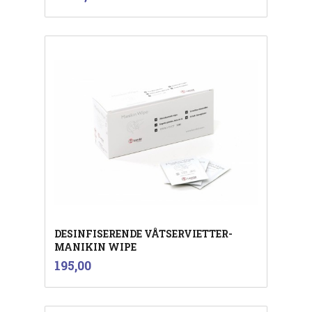
mva.
DESINFISERENDE VÅTSERVIETTER-
MANIKIN WIPE
inkl.
Pris
195,00
mva.