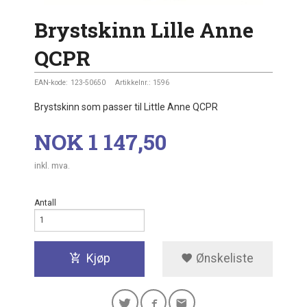
Brystskinn Lille Anne
QCPR
EAN-kode:
123-50650
Artikkelnr.:
1596
Brystskinn som passer til Little Anne QCPR
Pris
NOK
1 147,50
inkl. mva.
Antall
Kjøp
Ønskeliste