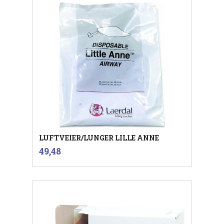
LUFTVEIER/LUNGER LILLE ANNE
inkl.
Pris
49,48
mva.