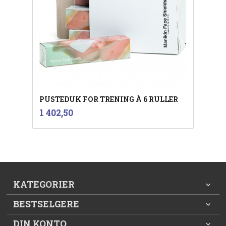
PUSTEDUK FOR TRENING À 6 RULLER
inkl.
Pris
1 402,50
mva.
KATEGORIER
BESTSELGERE
DIN KONTO