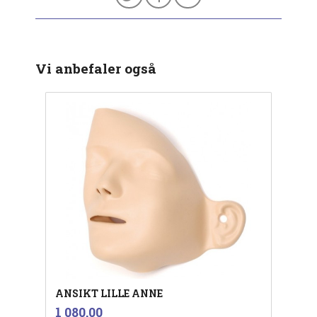
Vi anbefaler også
ANSIKT LILLE ANNE
inkl.
Pris
1 080,00