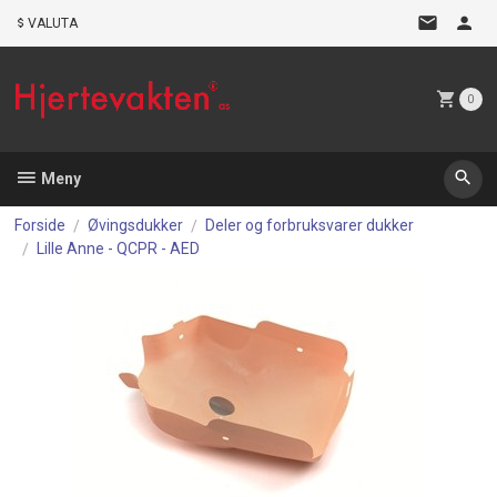
Gå
VALUTA
til
innholdet
0
Meny
Forside
Øvingsdukker
Deler og forbruksvarer dukker
Lille Anne - QCPR - AED