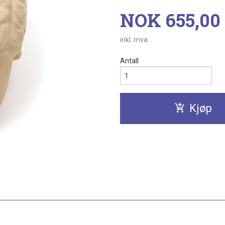
Pris
NOK
655,00
inkl. mva.
Antall
Kjøp