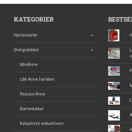
KATEGORIER
BESTSE
Hjertestarter
H
Øvingsdukker
L
o
MiniAnne
P
Lille Anne familien
M
Resusci Anne
L
Barnedukker
A
Katastrofe-industrivern
H