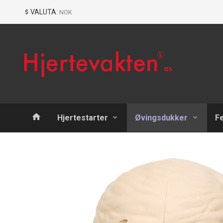
Gå
Lukk
VALUTA
: NOK
til
innholdet
Produkter
Hjertestarter
Øvingsdukker
F