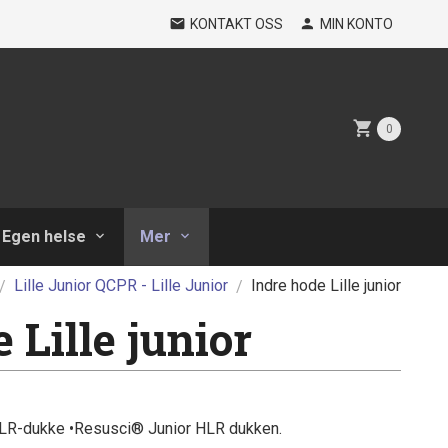
KONTAKT OSS
MIN KONTO
0
Egen helse
Mer
Lille Junior QCPR - Lille Junior
Indre hode Lille junior
 Lille junior
™ HLR-dukke •Resusci® Junior HLR dukken.