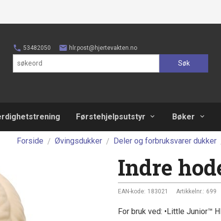
53482050
hlr.post@hjertevakten.no
Søk
erdighetstrening
Førstehjelpsutstyr
Bøker
Forside
Øvingsdukker
Deler og forbruksvarer dukker
Indre hode
EAN-kode:
183021
Artikkelnr.:
699
For bruk ved: •Little Junior