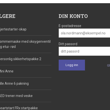
LGERE
DIN KONTO
E-postadresse
jertestarter-skap
ommemaske med oksygenventil
Ditt passord
g etui- rød
ersonlig sikkerhetspakke 2
G
ini Anne
ille Anne 6 pakning
ED trener med veske
eartstart FRx startpakke