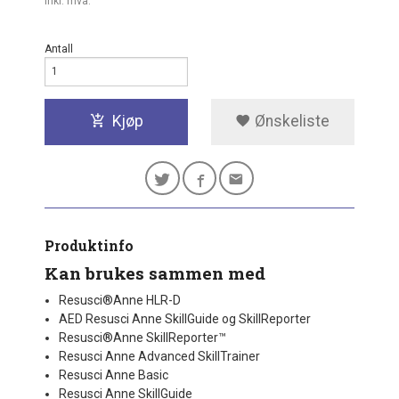
inkl. mva.
Antall
Kjøp
Ønskeliste
Produktinfo
Kan brukes sammen med
Resusci®Anne HLR-D
AED Resusci Anne SkillGuide og SkillReporter
Resusci®Anne SkillReporter™
Resusci Anne Advanced SkillTrainer
Resusci Anne Basic
Resusci Anne SkillGuide