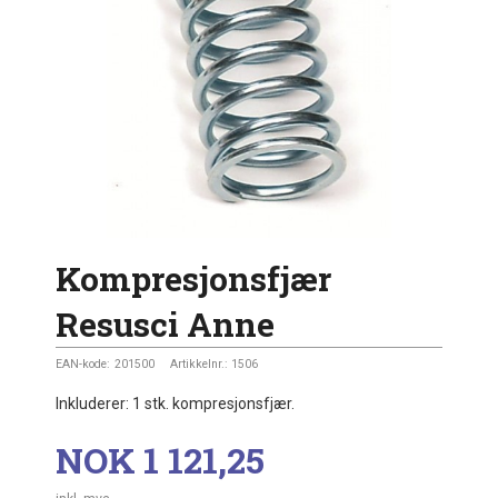
Kompresjonsfjær
Resusci Anne
EAN-kode:
201500
Artikkelnr.:
1506
Inkluderer: 1 stk. kompresjonsfjær.
Pris
NOK
1 121,25