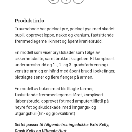
Produktinfo
Traumehode har ødelagt øre, ødelagt øye med skadet
pupill, opprevet leppe, nakke og kranium, fastsittende
fremmedlegeme i kinnet og åpent kraniebrudd .
En modell som viser brystskader som følge av
sikkerhetsbelte, samt brukket krageben. Et komplisert
underarmsbrudd og 1.-, 2. og 3.-gradsforbrenning i
venstre arm og en hånd med åpent brudd i pekefinger,
blottlagte sener og flere flenger på armen.
En modell av buken med blottlagte tarmer,
fastsittende fremmedlegeme i låret, komplisert
lårbensbrudd, opprevet fot med amputert lilletå på
høyre fot og skuddskade, med inngangs- og
utgangshull (fin- og grovkalibret)
Settet passer til følgende treningsdukker Extri Kelly,
Crash Kelly og Ultimate Hurt