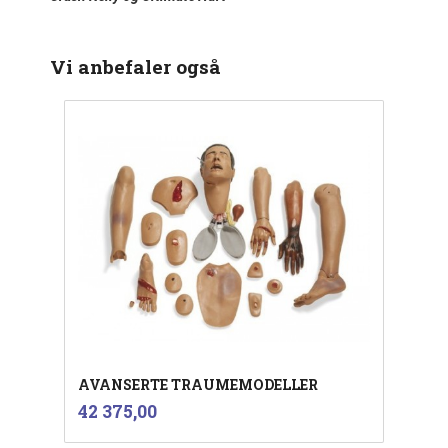
Vi anbefaler også
AVANSERTE TRAUMEMODELLER
inkl.
Pris
42 375,00
mva.