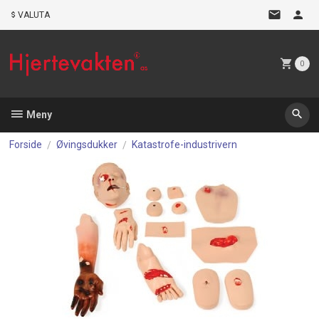
Gå
VALUTA
til
innholdet
0
Meny
Forside
Øvingsdukker
Katastrofe-industrivern