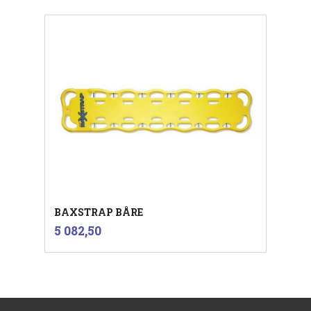
BAXSTRAP BÅRE
inkl.
Pris
5 082,50
mva.