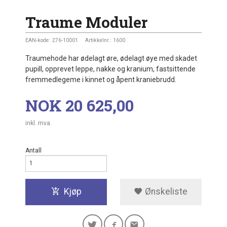
Traume Moduler
EAN-kode:
276-10001
Artikkelnr.:
1600
Traumehode har ødelagt øre, ødelagt øye med skadet
pupill, opprevet leppe, nakke og kranium, fastsittende
fremmedlegeme i kinnet og åpent kraniebrudd.
Pris
NOK
20 625,00
inkl. mva.
Antall
Kjøp
Ønskeliste