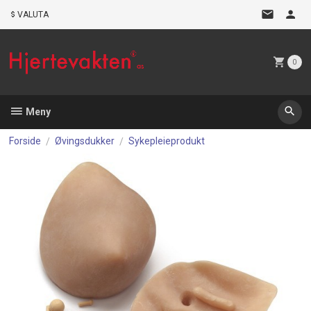
Gå
VALUTA
til
innholdet
0
Meny
Forside
Øvingsdukker
Sykepleieprodukt