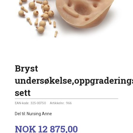
Bryst
undersøkelse,oppgradering
sett
EAN-kode:
325-00750
Artikkelnr.:
966
Del til: Nursing Anne
Pris
NOK
12 875,00