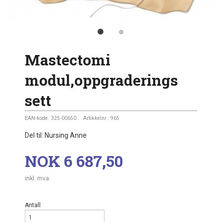
Mastectomi
modul,oppgraderings
sett
EAN-kode:
325-00650
Artikkelnr.:
965
Del til: Nursing Anne
Pris
NOK
6 687,50
inkl. mva.
Antall