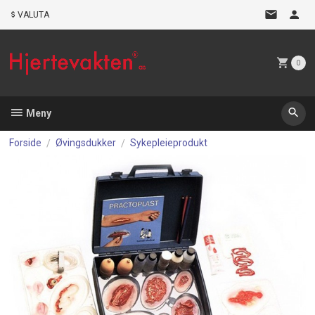
Gå
VALUTA
til
innholdet
0
Meny
Forside
Øvingsdukker
Sykepleieprodukt