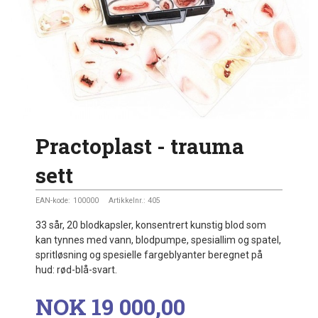
Practoplast - trauma
sett
EAN-kode:
100000
Artikkelnr.:
405
33 sår, 20 blodkapsler, konsentrert kunstig blod som
kan tynnes med vann, blodpumpe, spesiallim og spatel,
spritløsning og spesielle fargeblyanter beregnet på
hud: rød-blå-svart.
Pris
NOK
19 000,00