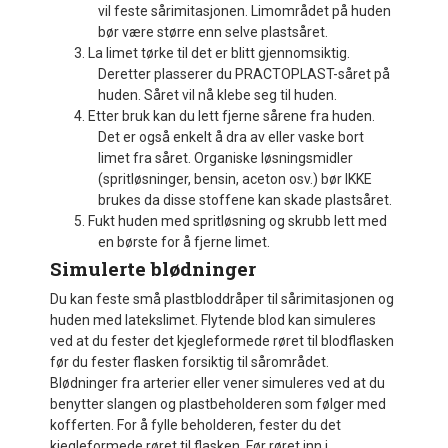
vil feste sårimitasjonen. Limområdet på huden
bør være større enn selve plastsåret.
3. La limet tørke til det er blitt gjennomsiktig.
Deretter plasserer du PRACTOPLAST-såret på
huden. Såret vil nå klebe seg til huden.
4. Etter bruk kan du lett fjerne sårene fra huden.
Det er også enkelt å dra av eller vaske bort
limet fra såret. Organiske løsningsmidler
(spritløsninger, bensin, aceton osv.) bør IKKE
brukes da disse stoffene kan skade plastsåret.
5. Fukt huden med spritløsning og skrubb lett med
en børste for å fjerne limet.
Simulerte blødninger
Du kan feste små plastbloddråper til sårimitasjonen og
huden med latekslimet. Flytende blod kan simuleres
ved at du fester det kjegleformede røret til blodflasken
før du fester flasken forsiktig til sårområdet.
Blødninger fra arterier eller vener simuleres ved at du
benytter slangen og plastbeholderen som følger med
kofferten. For å fylle beholderen, fester du det
kjegleformede røret til flasken. Før røret inn i