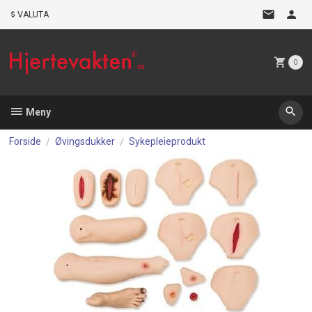
Gå
VALUTA
til
innholdet
0
Meny
Forside
Øvingsdukker
Sykepleieprodukt