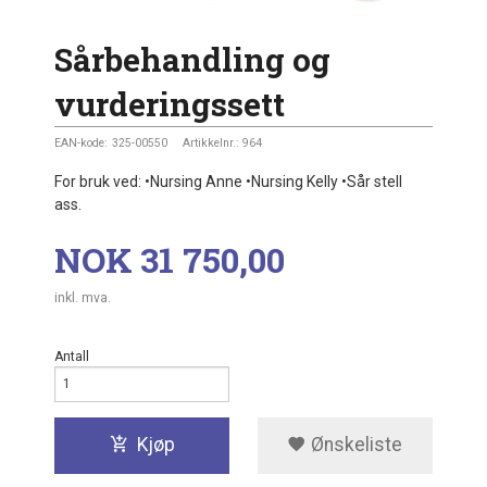
Sårbehandling og
vurderingssett
EAN-kode:
325-00550
Artikkelnr.:
964
For bruk ved: •Nursing Anne •Nursing Kelly •Sår stell
ass.
Pris
NOK
31 750,00
inkl. mva.
Antall
Kjøp
Ønskeliste