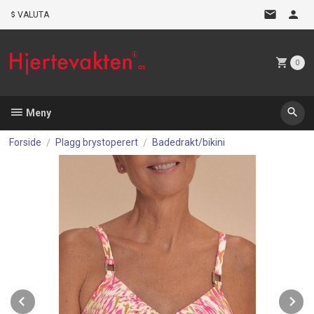
Gå
VALUTA
til
innholdet
0
Meny
Forside
Plagg brystoperert
Badedrakt/bikini
Prev
N