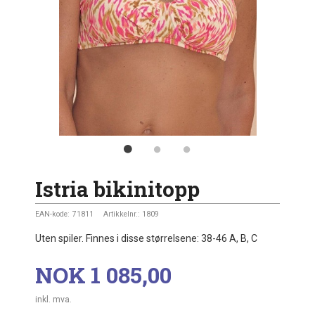
Istria bikinitopp
EAN-kode:
71811
Artikkelnr.:
1809
Uten spiler. Finnes i disse størrelsene: 38-46 A, B, C
Pris
NOK
1 085,00
inkl. mva.