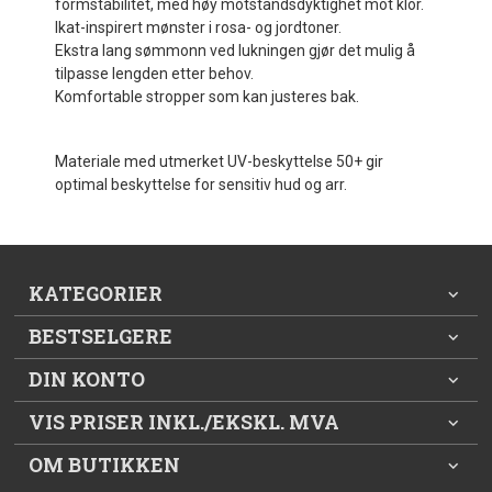
formstabilitet, med høy motstandsdyktighet mot klor.
Ikat-inspirert mønster i rosa- og jordtoner.
Ekstra lang sømmonn ved lukningen gjør det mulig å
tilpasse lengden etter behov.
Komfortable stropper som kan justeres bak.
Materiale med utmerket UV-beskyttelse 50+ gir
optimal beskyttelse for sensitiv hud og arr.
KATEGORIER
BESTSELGERE
DIN KONTO
VIS PRISER INKL./EKSKL. MVA
OM BUTIKKEN