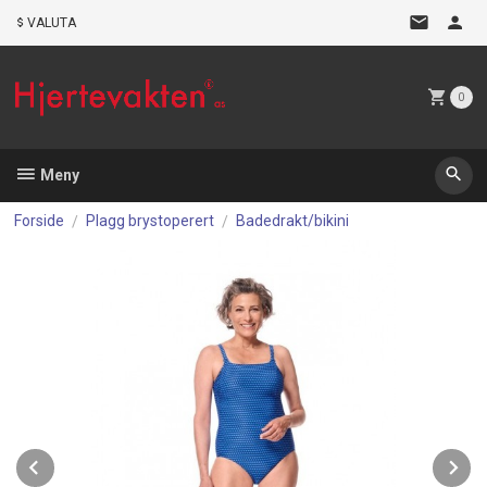
Gå
VALUTA
til
innholdet
0
Meny
Forside
Plagg brystoperert
Badedrakt/bikini
Prev
N