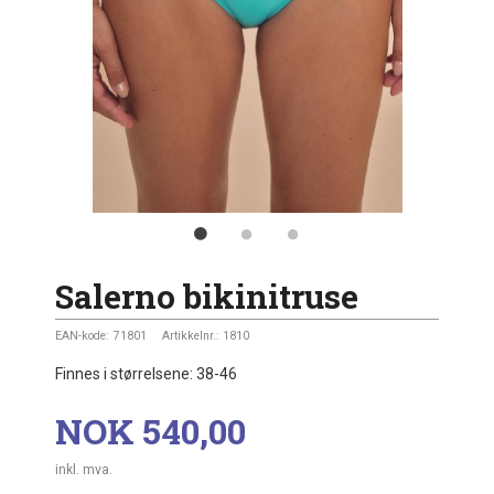
Salerno bikinitruse
EAN-kode:
71801
Artikkelnr.:
1810
Finnes i størrelsene: 38-46
Pris
NOK
540,00
inkl. mva.