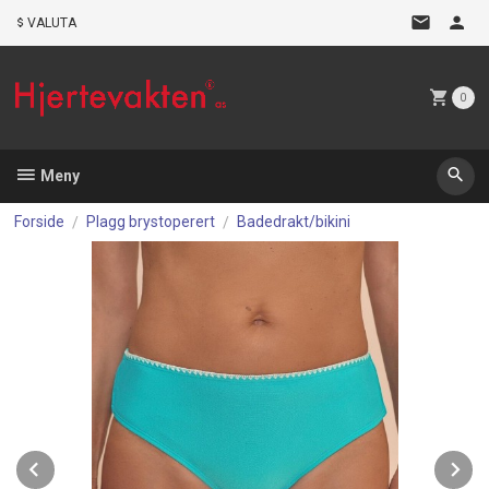
Gå
VALUTA
til
innholdet
0
Meny
Forside
Plagg brystoperert
Badedrakt/bikini
Prev
N