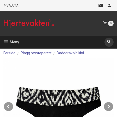
Gå
VALUTA
til
innholdet
0
Meny
Forside
Plagg brystoperert
Badedrakt/bikini
Prev
N