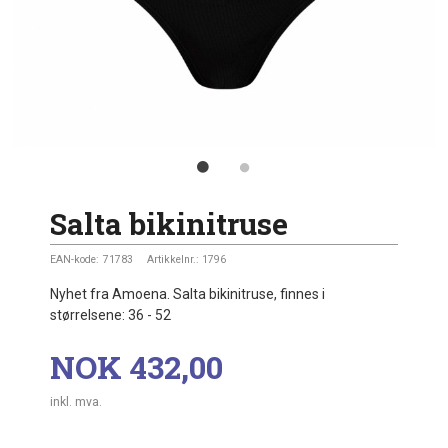
Salta bikinitruse
EAN-kode:
71783
Artikkelnr.:
1796
Nyhet fra Amoena. Salta bikinitruse, finnes i
størrelsene: 36 - 52
Pris
NOK
432,00
inkl. mva.