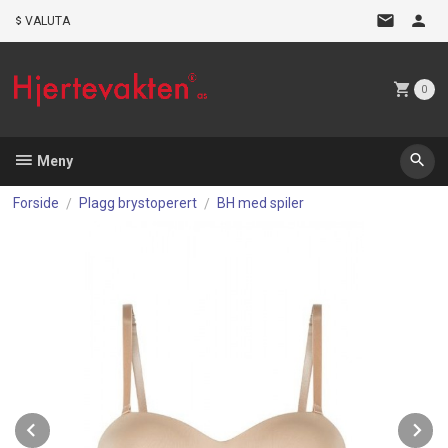
Gå
VALUTA
til
innholdet
0
Meny
Forside
Plagg brystoperert
BH med spiler
Prev
N