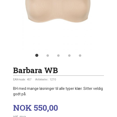
Barbara WB
EAN-kode:
457
Artikkelnr.:
1270
BH med mange løsninger til alle typer klær. Sitter veldig
godt på.
Pris
NOK
550,00
inkl. mva.