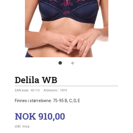
Delila WB
EAN-kode:
45110
Artikkelnr.:
1819
Finnes i størrelsene: 75-95 B, C, D, E
Pris
NOK
910,00
inkl. mva.