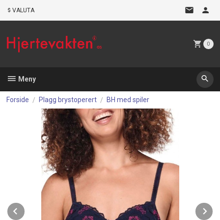
Gå
VALUTA
til
innholdet
0
Meny
Forside
Plagg brystoperert
BH med spiler
Prev
N