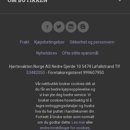
OM BUTIKKEN
Frakt
Kjøpsbetingelser
Sikkerhet og personvern
Nyhetsbrev
Ofte stilte spørsmål
Hjertevakten Norge AS Nedre Gjerde 10 5474 Løfallstrand Tlf.
53482050
- Foretaksregisteret 999607950
Vår nettbutikk bruker cookies slik at
du får en bedre kjøpsopplevelse og
vi kan yte deg bedre service. Vi
bruker cookies hovedsaklig til å
lagre innloggingsdetaljer og huske
hva du har puttet i handlekurven din.
Fortsett å bruke siden som normalt
om du godtar dette.
Les mer
eller
endre innstillinger for cookies.