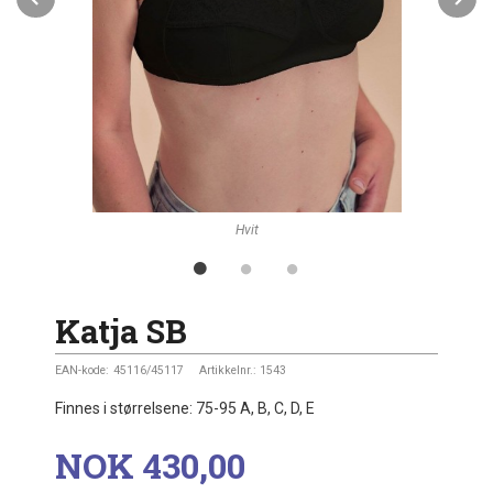
Hvit
Katja SB
EAN-kode:
45116/45117
Artikkelnr.:
1543
Finnes i størrelsene: 75-95 A, B, C, D, E
Pris
NOK
430,00