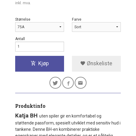
inkl. mva.
Størrelse
Farve
Antall
Kjøp
Ønskeliste
Produktinfo
Katja BH
uten spiler gir en komfortabel og
støttende passform, spesielt utviklet med sensitiv hud i
tankene. Denne BH-en kombinerer praktiske
egenskaper med elegante detaljer, og er et pålitelig