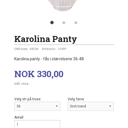
Karolina Panty
EAN-kode:
44508
Artikkelnr.:
1549P
Karolina panty - fås i størrelsene 36-48
Pris
NOK
330,00
inkl. mva.
Velg str på truse
Velg farve
Antall