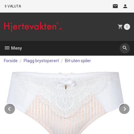
Gå
VALUTA
til
innholdet
0
Meny
Forside
Plagg brystoperert
BH uten spiler
Prev
N