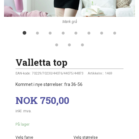
Mørk grå
Valletta top
EAN-kode:
70229/70230/44076/44075/44873
Artikkelnr.:
1469
Kommet i nye størrelser: fra 36-56
Pris
NOK
750,00
inkl. mva.
På lager
Velg farve
Velg størrelse