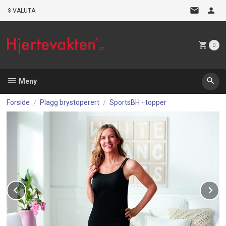
Gå
VALUTA
til
innholdet
0
Meny
Forside
Plagg brystoperert
SportsBH - topper
Prev
N