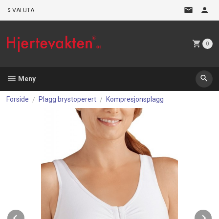
Gå
VALUTA
til
innholdet
0
Meny
Forside
Plagg brystoperert
Kompresjonsplagg
Prev
N