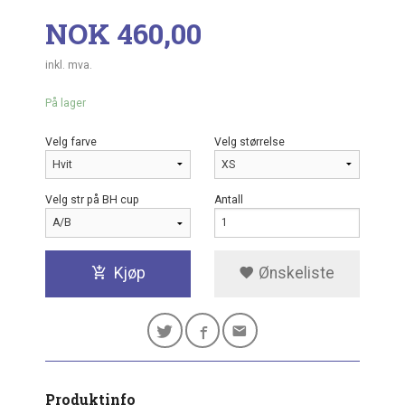
Pris
NOK
460,00
inkl. mva.
På lager
Velg farve
Velg størrelse
Velg str på BH cup
Antall
Kjøp
Ønskeliste
Produktinfo