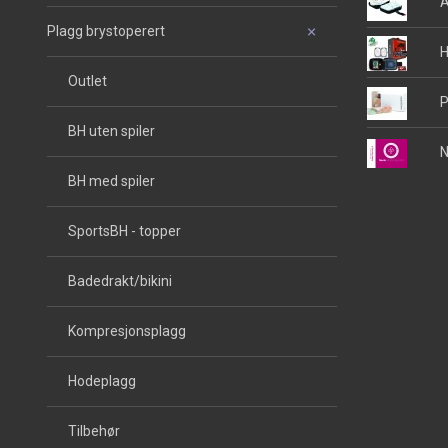
A
Plagg brystoperert
H
Outlet
P
BH uten spiler
N
BH med spiler
SportsBH - topper
Badedrakt/bikini
Kompresjonsplagg
Hodeplagg
Tilbehør