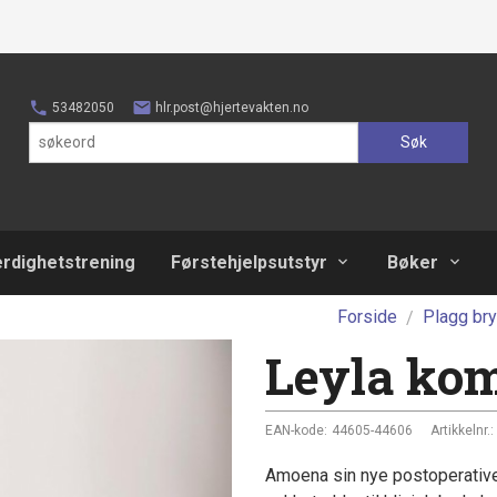
53482050
hlr.post@hjertevakten.no
Søk
erdighetstrening
Førstehjelpsutstyr
Bøker
Forside
Plagg bry
Leyla ko
EAN-kode:
44605-44606
Artikkelnr.:
Amoena sin nye postoperativ