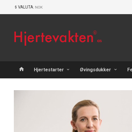
Gå
Lukk
VALUTA
: NOK
til
innholdet
Produkter
Hjertestarter
Øvingsdukker
F