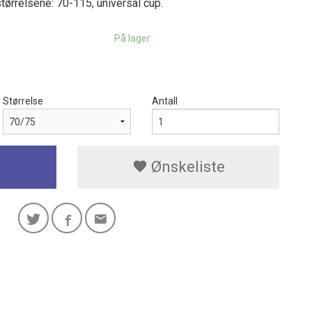
I størrelsene: 70-115, universal cup.
På lager
Størrelse
Antall
Ønskeliste
Leyla sort