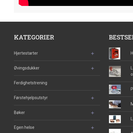
KATEGORIER
BESTSE
Hjertestarter
H
Øvingsdukker
L
o
Ferdighetstrening
P
Førstehjelpsutstyr
M
Bøker
L
Egen helse