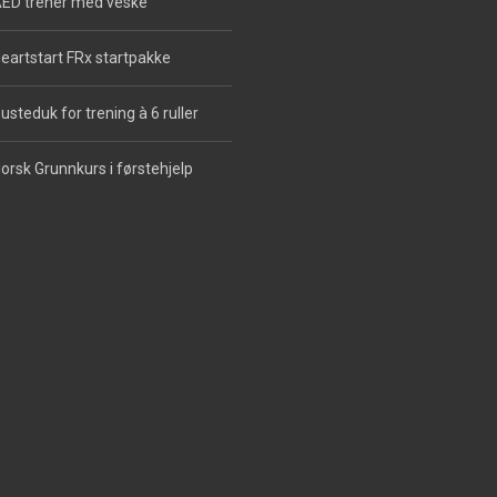
ED trener med veske
eartstart FRx startpakke
usteduk for trening à 6 ruller
orsk Grunnkurs i førstehjelp