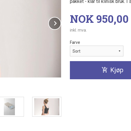
pakket - klar til klinisk bruk. 
Pris
NOK
950,00
Next
inkl. mva.
Farve
Kjøp
Leya rygg