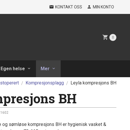
KONTAKT OSS
MIN KONTO
0
Egen helse
Mer
stoperert
Kompresjonsplagg
Leyla kompresjons BH
mpresjons BH
1602
e og sømløse kompresjons BH er hygienisk vasket &