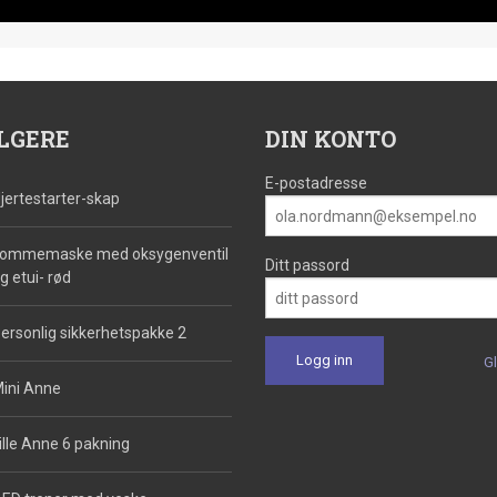
LGERE
DIN KONTO
E-postadresse
jertestarter-skap
ommemaske med oksygenventil
Ditt passord
g etui- rød
ersonlig sikkerhetspakke 2
G
ini Anne
ille Anne 6 pakning