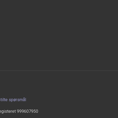
stilte spørsmål
egisteret 999607950