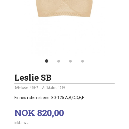
Leslie SB
EAN-kode:
44847
Artikkelnr.:
1719
Finnes i størrelsene: 80-125 A,B,C,D,E,F
Pris
NOK
820,00
inkl. mva.