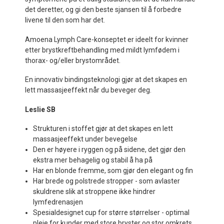
det deretter, og gi den beste sjansen til å forbedre
livene til den som har det.
Amoena Lymph Care-konseptet er ideelt for kvinner
etter brystkreftbehandling med mildt lymfødem i
thorax- og/eller brystområdet.
En innovativ bindingsteknologi gjør at det skapes en
lett massasjeeffekt når du beveger deg.
Leslie SB
Strukturen i stoffet gjør at det skapes en lett
massasjeeffekt under bevegelse
Den er høyere i ryggen og på sidene, det gjør den
ekstra mer behagelig og stabil å ha på
Har en blonde fremme, som gjør den elegant og fin
Har brede og polstrede stropper - som avlaster
skuldrene slik at stroppene ikke hindrer
lymfedrenasjen
Spesialdesignet cup for større størrelser - optimal
pleie for kunder med store bryster og stor omkrets