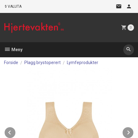
Gå
VALUTA
til
innholdet
0
Meny
Forside
Plagg brystoperert
Lymfeprodukter
Prev
N