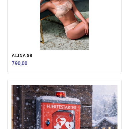
ALINA SB
inkl.
Pris
790,00
mva.