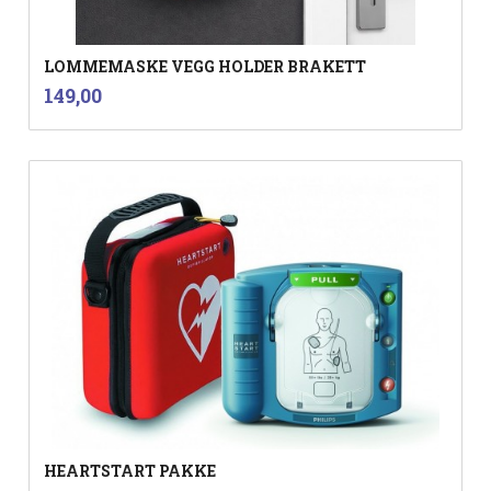
LOMMEMASKE VEGG HOLDER BRAKETT
inkl.
Pris
149,00
mva.
HEARTSTART PAKKE
inkl.