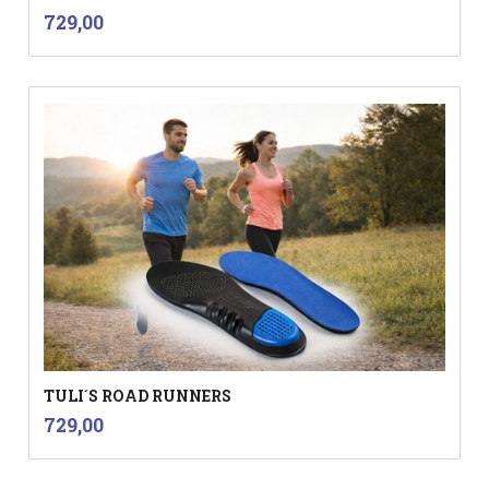
inkl.
Pris
729,00
mva.
TULI´S ROAD RUNNERS
inkl.
Pris
729,00
mva.