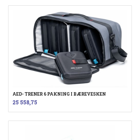
AED- TRENER 6 PAKNING I BÆREVESKEN
inkl.
Pris
25 558,75
mva.