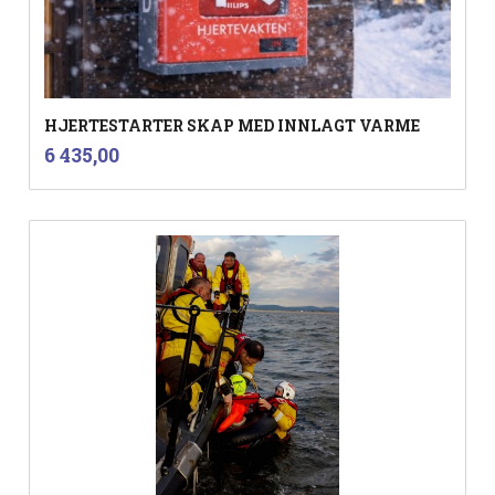
HJERTESTARTER SKAP MED INNLAGT VARME
inkl.
Pris
6 435,00
mva.