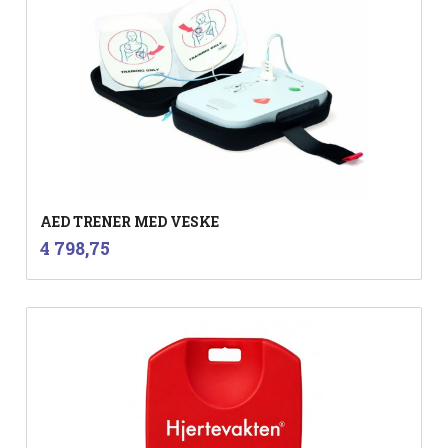
AED TRENER MED VESKE
inkl.
Pris
4 798,75
mva.