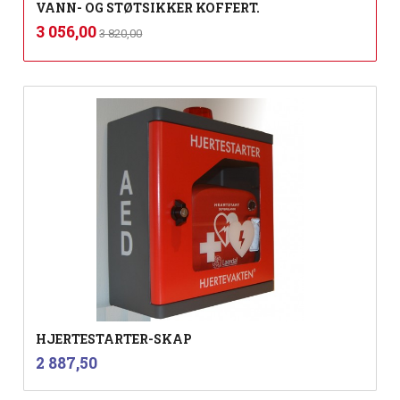
VANN- OG STØTSIKKER KOFFERT.
Rabatt
inkl.
Tilbud
3 056,00
3 820,00
mva.
HJERTESTARTER-SKAP
inkl.
Pris
2 887,50
mva.