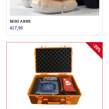
MINI ANNE
inkl.
Pris
417,95
mva.
-20%