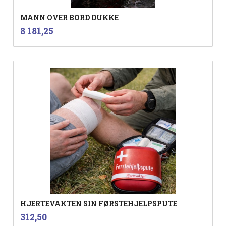
MANN OVER BORD DUKKE
inkl.
Pris
8 181,25
mva.
HJERTEVAKTEN SIN FØRSTEHJELPSPUTE
inkl.
Pris
312,50
mva.