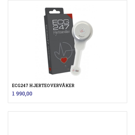
ECG247 HJERTEOVERVÅKER
inkl.
Pris
1 990,00
mva.