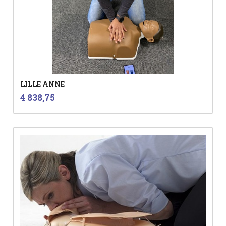
LILLE ANNE
inkl.
Pris
4 838,75
mva.