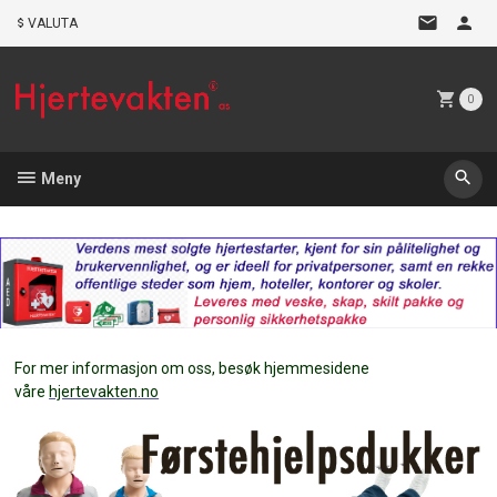
Gå
VALUTA
til
innholdet
0
Meny
For mer informasjon om oss, besøk hjemmesidene
våre
hjertevakten.no