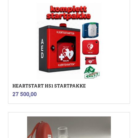
HEARTSTART HS1 STARTPAKKE
inkl.
Pris
27 500,00
mva.