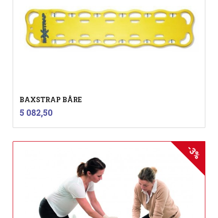
BAXSTRAP BÅRE
inkl.
Pris
5 082,50
mva.
-3%