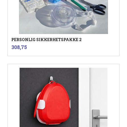
PERSONLIG SIKKERHETSPAKKE 2
inkl.
Pris
308,75
mva.