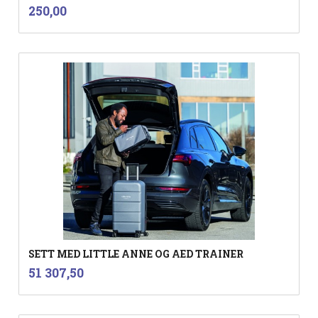
inkl.
Pris
250,00
mva.
SETT MED LITTLE ANNE OG AED TRAINER
inkl.
Pris
51 307,50
mva.