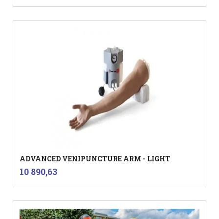
ADVANCED VENIPUNCTURE ARM - LIGHT
inkl.
Pris
10 890,63
mva.