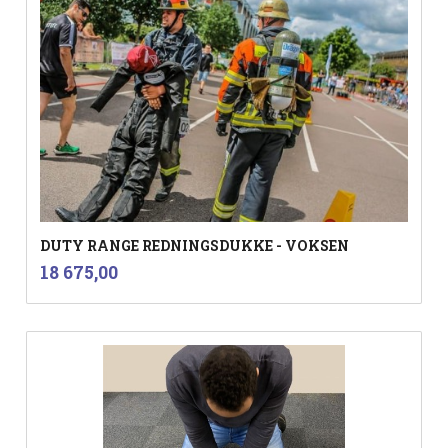
DUTY RANGE REDNINGSDUKKE - VOKSEN
inkl.
Pris
18 675,00
mva.