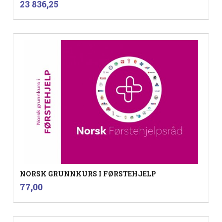
Pris
23 836,25
mva.
NORSK GRUNNKURS I FØRSTEHJELP
inkl.
Pris
77,00
mva.