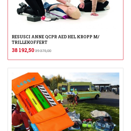
RESUSCI ANNE QCPR AED HEL KROPP M/
TRILLEKOFFERT
Rabatt
inkl.
Tilbud
38 192,50
39 375,00
mva.