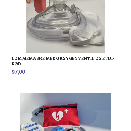
LOMMEMASKE MED OKSYGENVENTIL OG ETUI-
RØD
inkl.
Pris
97,00
mva.