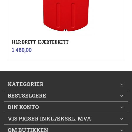
HLR BRETT, HJERTEBRETT
inkl.
Pris
1 480,00
mva.
KATEGORIER
BESTSELGERE
DIN KONTO
VIS PRISER INKL./EKSKL. MVA
OM BUTIKKEN