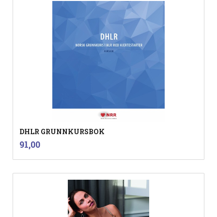
DHLR GRUNNKURSBOK
inkl.
Pris
91,00
mva.