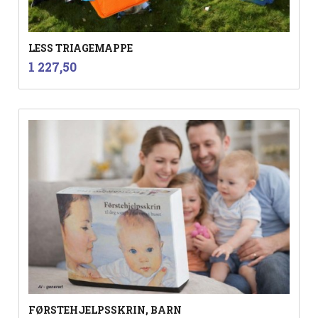
LESS TRIAGEMAPPE
inkl.
Pris
1 227,50
mva.
FØRSTEHJELPSSKRIN, BARN