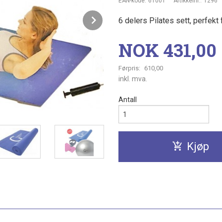
EAN-kode:
61001
Artikkelnr.:
1296
Next
6 delers Pilates sett, perfekt 
Tilbud
NOK
431,00
Førpris:
610,00
Rabatt
inkl. mva.
Antall
Kjøp