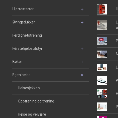
Hjertestarter
H
Øvingsdukker
L
o
Ferdighetstrening
P
Førstehjelpsutstyr
M
Bøker
L
Egen helse
A
Helsesjekken
H
Opptrening og trening
P
Helse og velvære