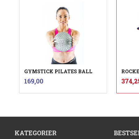
GYMSTICK PILATES BALL
ROCKE
inkl.
Pris
Tilbu
169,00
374,2
mva.
Kjøp
KATEGORIER
BESTSE