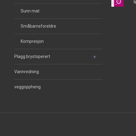
N
Sunn mat
Småbarnsforeldre
Kompresjon
Plagg brystoperert
Vannredning
veggoppheng