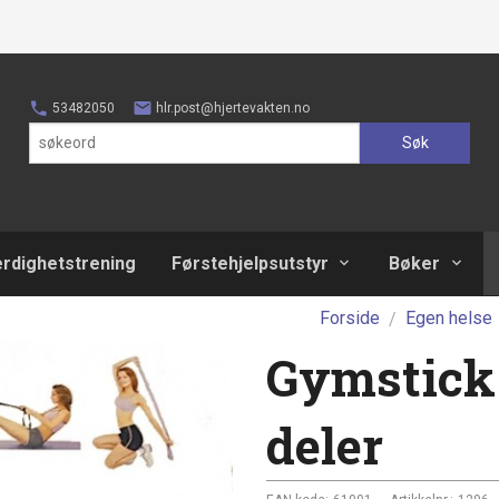
53482050
hlr.post@hjertevakten.no
Søk
erdighetstrening
Førstehjelpsutstyr
Bøker
Forside
Egen helse
Gymstick 
deler