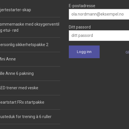
E-postadresse
jertestarter-skap
ommemaske med oksygenventil
Ditt passord
g etui- rød
ersonlig sikkerhetspakke 2
G
ini Anne
ille Anne 6 pakning
ED trener med veske
eartstart FRx startpakke
usteduk for trening à 6 ruller