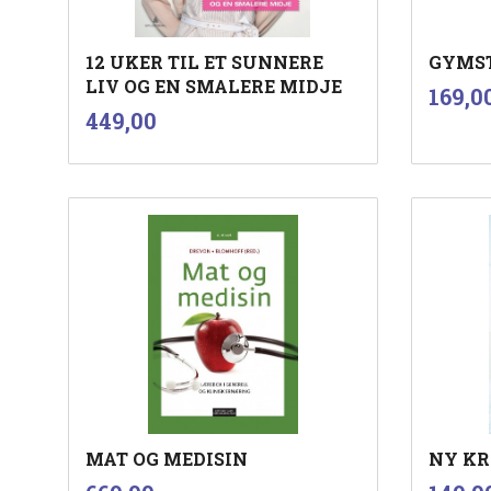
12 UKER TIL ET SUNNERE
GYMST
LIV OG EN SMALERE MIDJE
Pris
169,0
inkl.
Pris
449,00
mva.
Kjøp
MAT OG MEDISIN
NY KR
inkl.