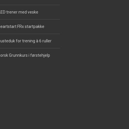
ED trener med veske
eartstart FRx startpakke
usteduk for trening à 6 ruller
orsk Grunnkurs i førstehjelp