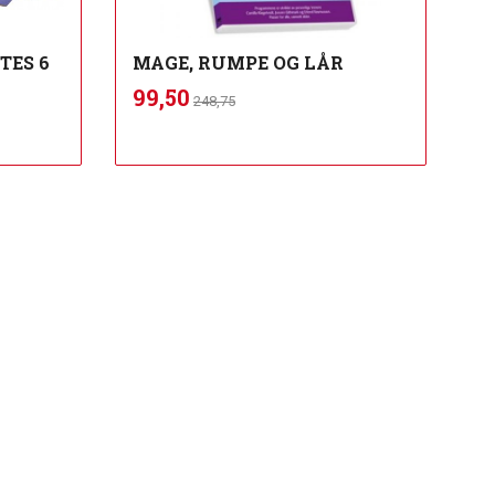
TES 6
MAGE, RUMPE OG LÅR
Rabatt
inkl.
Tilbud
99,50
248,75
mva.
Kjøp