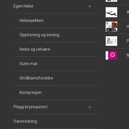
Egen helse
A
Helsesjekken
H
Opptrening og trening
P
Helse og velvære
N
Sunn mat
Småbarnsforeldre
Kompresjon
Plagg brystoperert
Vannredning