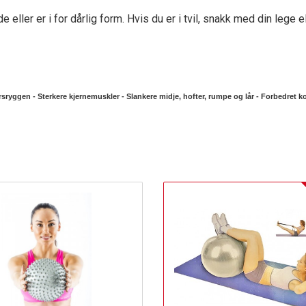
 eller er i for dårlig form. Hvis du er i tvil, snakk med din lege 
orsryggen - Sterkere kjernemuskler - Slankere midje, hofter, rumpe og lår - Forbedret k