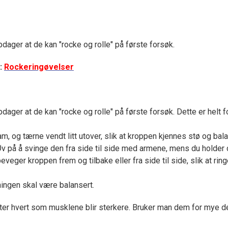
ager at de kan "rocke og rolle" på første forsøk.
e:
Rockeringøvelser
ger at de kan "rocke og rolle" på første forsøk. Dette er helt f
ram, og tærne vendt litt utover, slik at kroppen kjennes stø og bala
 Øv på å svinge den fra side til side med armene, mens du holder 
ger kroppen frem og tilbake eller fra side til side, slik at ringe
ningen skal være balansert.
ter hvert som musklene blir sterkere. Bruker man dem for mye de f