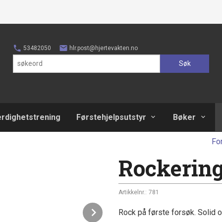
53482050
hlr.post@hjertevakten.no
Søk
erdighetstrening
Førstehjelpsutstyr
Bøker
Fo
Rockerin
Artikkelnr.:
781
Next
Rock på første forsøk. Solid o