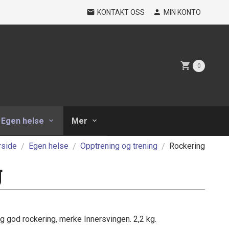
KONTAKT OSS
MIN KONTO
0
Egen helse
Mer
rside
Egen helse
Opptrening og trening
Rockering
g
g god rockering, merke Innersvingen. 2,2 kg.