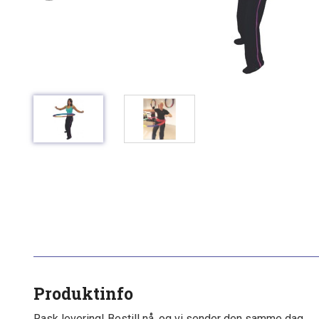
Produktinfo
Rask levering! Bestill nå, og vi sender den samme dag.