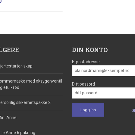
0
mva.
Kjøp
LGERE
DIN KONTO
E-postadresse
jertestarter-skap
ommemaske med oksygenventil
Ditt passord
g etui- rød
ersonlig sikkerhetspakke 2
G
ini Anne
ille Anne 6 pakning