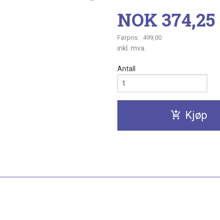
Tilbud
NOK
374,25
Førpris:
499,00
Rabatt
inkl. mva.
Antall
Kjøp