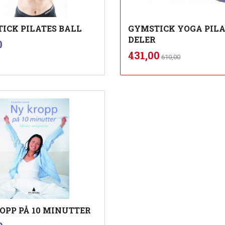
ICK PILATES BALL
GYMSTICK YOGA PILA
DELER
inkl.
0
mva.
Rabatt
inkl.
Tilbud
431,00
610,00
mva.
Kjøp
Kjøp
OPP PÅ 10 MINUTTER
inkl.