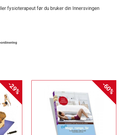
eller fysioterapeut før du bruker din Innersvingen
oordinering
-29%
-60%