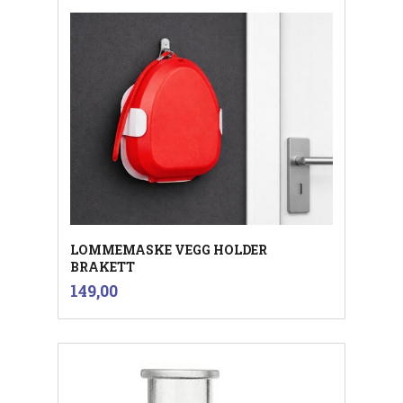
LOMMEMASKE VEGG HOLDER
BRAKETT
inkl.
Pris
149,00
mva.