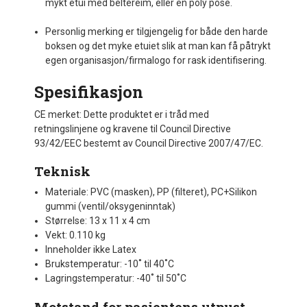
mykt etui med beltereim, eller en poly pose.
Personlig merking er tilgjengelig for både den harde
boksen og det myke etuiet slik at man kan få påtrykt
egen organisasjon/firmalogo for rask identifisering.
Spesifikasjon
CE merket: Dette produktet er i tråd med
retningslinjene og kravene til Council Directive
93/42/EEC bestemt av Council Directive 2007/47/EC.
Teknisk
Materiale: PVC (masken), PP (filteret), PC+Silikon
gummi (ventil/oksygeninntak)
Størrelse: 13 x 11 x 4 cm
Vekt: 0.110 kg
Inneholder ikke Latex
Brukstemperatur: -10˚ til 40˚C
Lagringstemperatur: -40˚ til 50˚C
Motstand for pasientens utpust