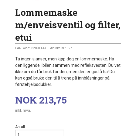
Lommemaske
m/enveisventil og filter,
etui
EAN-kode:
82001133
Artikkelnr.:
127
Ta ingen sjanser, men kjøp deg en lommemaske. Ha
den liggende i bilen sammen med refleksvesten. Du vet
ikke om du får bruk for den, men den er god å ha! Du
kan også bruke den til å trene på innblåsninger på
førstehjelpsdukker.
Pris
NOK
213,75
inkl. mva.
Antall