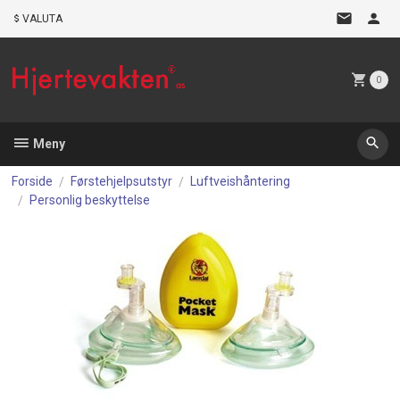
Gå
VALUTA
til
innholdet
0
Meny
Forside
Førstehjelpsutstyr
Luftveishåntering
Personlig beskyttelse