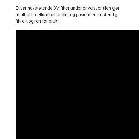
Et vannavstøtende 3M filter under enveisventilen gjør
at all luft mellom behandler og pasient er fullstendig
filtrert og ren før bruk.