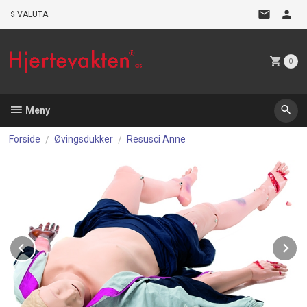
Gå
VALUTA
til
innholdet
0
Meny
Forside
Øvingsdukker
Resusci Anne
Prev
N