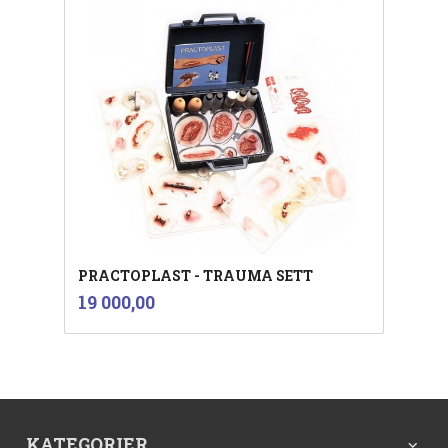
PRACTOPLAST - TRAUMA SETT
inkl.
Pris
19 000,00
mva.
KATEGORIER