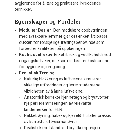
avgjørende for å lære og praktisere livreddende
teknikker.
Egenskaper og Fordeler
Modulær Design
: Den modulære oppbygningen
med avtakbare lemmer gjør det enkelt å tilpasse
dukken for forskjellige treningsbehov, noe som
forbedrer kvaliteten på opplæringen.
Kostnadseffektiv
: Enkel i bruk og vedlikehold med
engangsluftveier, noe som reduserer kostnadene
for hygiene og rengjøring.
Realistisk Trening
:
Naturlig blokkering av luftveiene simulerer
virkelige utfordringer og lærer studentene
viktigheten av å åpne luftveiene.
Anatomisk korrekte kjennetegn og brystvorter
hjelper i identifiseringen av relevante
landemerker for HLR.
Nakkebøyning, hake- og kjeveløft tillater praksis
av korrekte luftveismanøvrer.
Realistisk motstand ved brystkompresjon