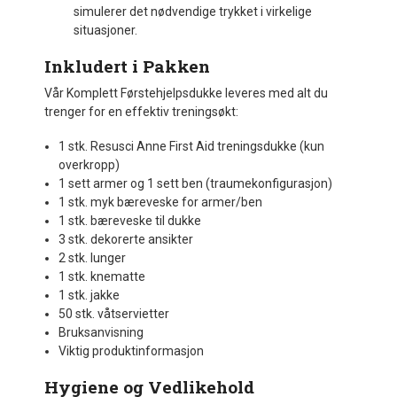
simulerer det nødvendige trykket i virkelige
situasjoner.
Inkludert i Pakken
Vår Komplett Førstehjelpsdukke leveres med alt du
trenger for en effektiv treningsøkt:
1 stk. Resusci Anne First Aid treningsdukke (kun
overkropp)
1 sett armer og 1 sett ben (traumekonfigurasjon)
1 stk. myk bæreveske for armer/ben
1 stk. bæreveske til dukke
3 stk. dekorerte ansikter
2 stk. lunger
1 stk. knematte
1 stk. jakke
50 stk. våtservietter
Bruksanvisning
Viktig produktinformasjon
Hygiene og Vedlikehold