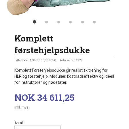
Komplett
førstehjelpsdukke
EAN-kode:
170-00150/312050
Artikkelnr.:
1229
Komplett Førstehjelpsdukke gir realistisk trening for
HLR og førstehjelp. Modulær, kostnadseffektiv og ideell
for instruktører og nødetater.
Pris
NOK
34 611,25
inkl. mva.
Antall