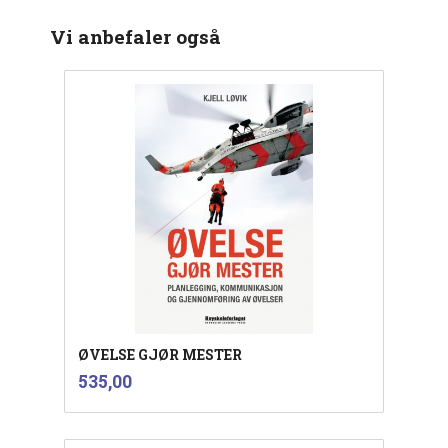
Vi anbefaler også
ØVELSE GJØR MESTER
inkl.
Pris
535,00
mva.