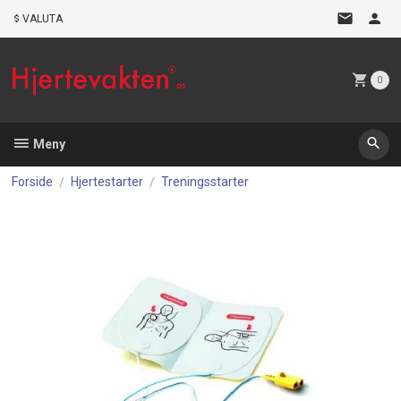
Gå
VALUTA
til
innholdet
0
Meny
Forside
Hjertestarter
Treningsstarter