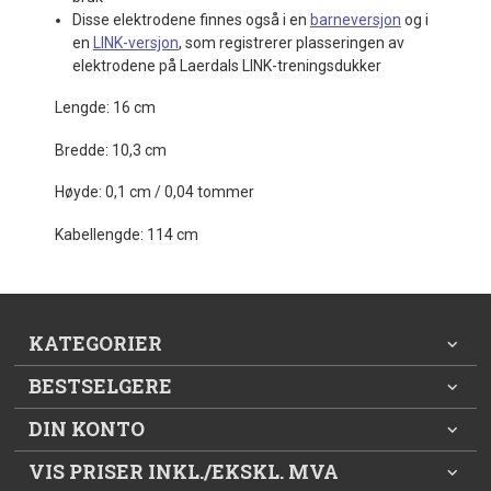
Disse elektrodene finnes også i en
barneversjon
og i
en
LINK-versjon
, som registrerer plasseringen av
elektrodene på Laerdals LINK-treningsdukker
Lengde: 16 cm
Bredde: 10,3 cm
Høyde: 0,1 cm / 0,04 tommer
Kabellengde: 114 cm
KATEGORIER
BESTSELGERE
DIN KONTO
VIS PRISER INKL./EKSKL. MVA